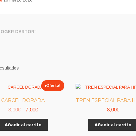
!
26 marzo 2026
ROGER DARTON”
resultados
¡Oferta!
CARCEL DORADA
TREN ESPECIAL PARA H
El
El
8,00
€
7,00
€
8,00
€
precio
precio
Añadir al carrito
Añadir al carrito
original
actual
era:
es: