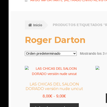
AVISO IMPORTANTE ¡RETRASO ENVÍO REVISTA
Inicio
PRODUCTOS ETIQUETADOS “
Roger Darton
Mostrando los 3 
LAS CHICAS DEL SALOON
DORADO versión nude uncut
Rango
8,00
€
-
9,00
€
de
Este