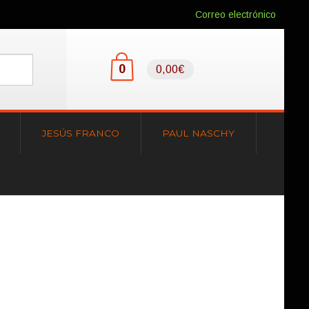
Correo electrónico
0
0,00€
JESÚS FRANCO
PAUL NASCHY