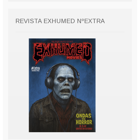
REVISTA EXHUMED NºEXTRA