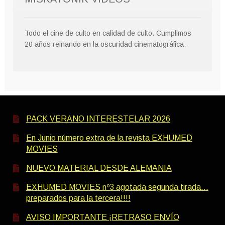
Todo el cine de culto en calidad de culto. Cumplimos
20 años reinando en la oscuridad cinematográfica.
PACK VERANO INTERESTELAR 2026
En Junio número extra de la revista EXHUMED
MOVIES
NUEVO MATERIAL DESDE ALEMANIA
EXHUMED MOVIES nº3 agotada segunda tirada…
preparados para la tercera!!!!
AVISO IMPORTANTE ¡RETRASO ENVÍO