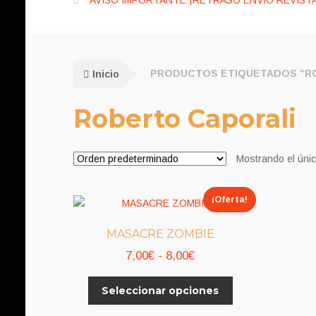
AVISO IMPORTANTE ¡RETRASO ENVÍO REVISTA
Inicio
PRODUCTOS ETIQUETADOS “R
Roberto Caporali
Mostrando el únic
¡Oferta!
MASACRE ZOMBIE
Rango
7,00
€
-
8,00
€
de
Este
Seleccionar opciones
precios:
producto
desde
tiene