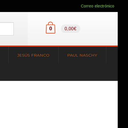
Correo electrónico
0
0,00€
JESÚS FRANCO
PAUL NASCHY