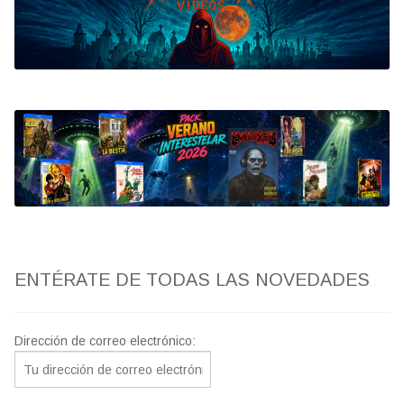
Bluray
Clasificada S
artwork
fantaterror
Jesús Franco
Paul Naschy
ENTÉRATE DE TODAS LAS NOVEDADES
TV Exhumed
Dirección de correo electrónico: