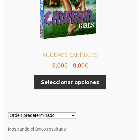
MUJERES CANÍBALES
Rango
8,00
€
-
9,00
€
de
Este
Seleccionar opciones
precios:
producto
desde
tiene
múltiples
8,00€
variantes.
hasta
Las
9,00€
opciones
Mostrando el único resultado
se