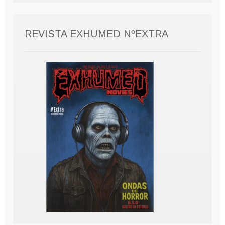
REVISTA EXHUMED NºEXTRA