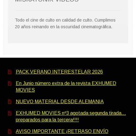
Todo el cine de culto en calidad de culto. Cumplimos
20 años reinando en la oscuridad cinematográfica.
PACK VERANO INTERESTELAR 2026
En Junio número extra de la revista EXHUMED
MOVIES
NUEVO MATERIAL DESDE ALEMANIA
EXHUMED MOVIES nº3 agotada segunda tirada…
preparados para la tercera!!!!
AVISO IMPORTANTE ¡RETRASO ENVÍO