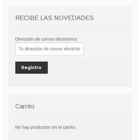
pueden
elegir
RECIBE LAS NOVEDADES
en
la
página
Dirección de correo electrónico:
de
producto
Carrito
No hay productos en el carrito.