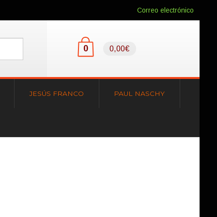
Correo electrónico
0
0,00€
JESÚS FRANCO
PAUL NASCHY