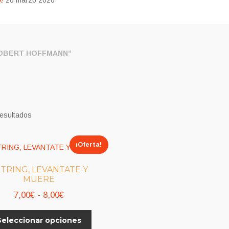
!
26 marzo 2026
OBERT HOFFMANN”
resultados
¡Oferta!
TRING, LEVANTATE Y
MUERE
Rango
7,00
€
-
8,00
€
de
Este
Seleccionar opciones
precios:
producto