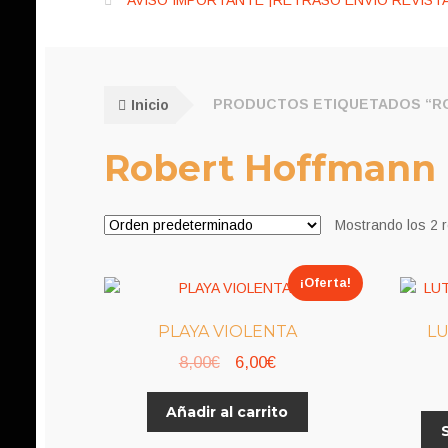
AVISO IMPORTANTE ¡RETRASO ENVÍO REVISTA
Inicio
PRODUCTOS ETIQUETADOS “R
Robert Hoffmann
Mostrando los 2 
¡Oferta!
PLAYA VIOLENTA
LU
El
El
8,00
€
6,00
€
precio
precio
Añadir al carrito
original
actual
era:
es: