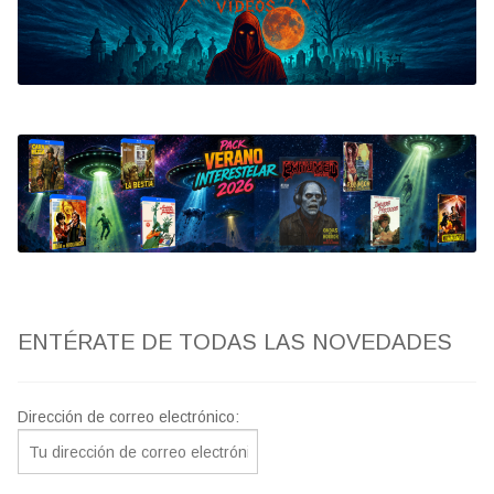
Bluray
Clasificada S
artwork
fantaterror
Jesús Franco
Paul Naschy
ENTÉRATE DE TODAS LAS NOVEDADES
TV Exhumed
Dirección de correo electrónico: