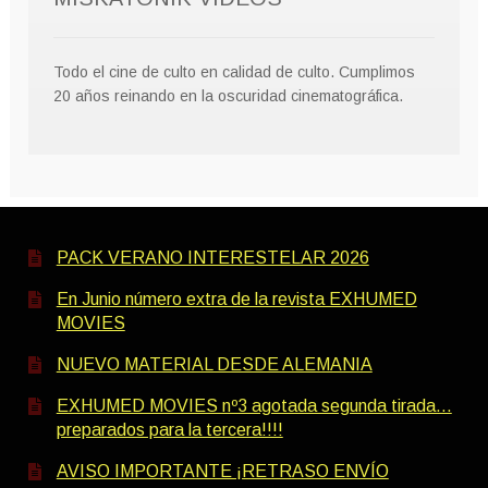
Todo el cine de culto en calidad de culto. Cumplimos
20 años reinando en la oscuridad cinematográfica.
PACK VERANO INTERESTELAR 2026
En Junio número extra de la revista EXHUMED
MOVIES
NUEVO MATERIAL DESDE ALEMANIA
EXHUMED MOVIES nº3 agotada segunda tirada…
preparados para la tercera!!!!
AVISO IMPORTANTE ¡RETRASO ENVÍO