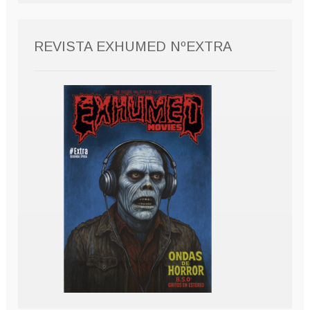
REVISTA EXHUMED NºEXTRA