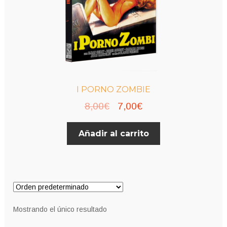
I PORNO ZOMBIE
El
El
8,00
€
7,00
€
precio
precio
Añadir al carrito
original
actual
era:
es:
8,00€.
7,00€.
Mostrando el único resultado