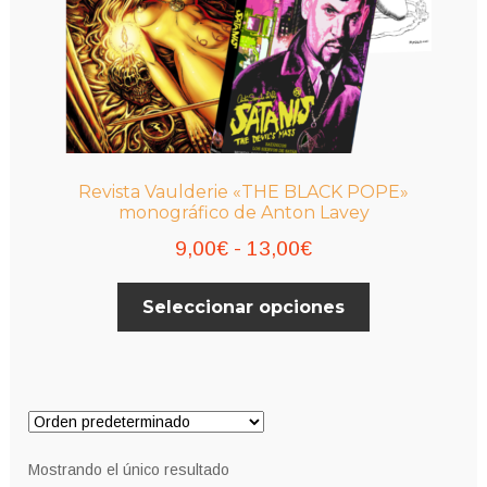
Revista Vaulderie «THE BLACK POPE»
monográfico de Anton Lavey
Rango
9,00
€
-
13,00
€
de
Este
Seleccionar opciones
precios:
producto
desde
tiene
múltiples
9,00€
variantes.
hasta
Las
13,00€
opciones
Mostrando el único resultado
se