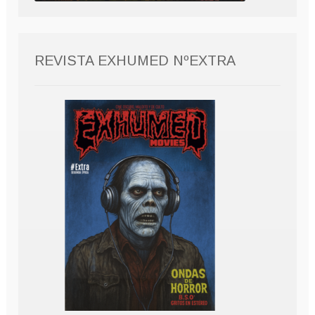
REVISTA EXHUMED NºEXTRA