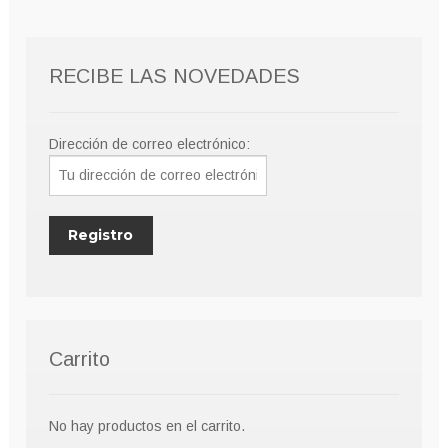
pueden
elegir
RECIBE LAS NOVEDADES
en
la
página
Dirección de correo electrónico:
de
producto
Carrito
No hay productos en el carrito.