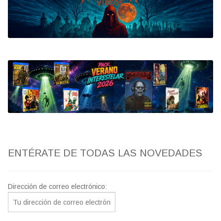
Bluray
Clasificada S
artwork
fantaterror
Jesús Franco
Paul Naschy
ENTÉRATE DE TODAS LAS NOVEDADES
TV Exhumed
Dirección de correo electrónico: