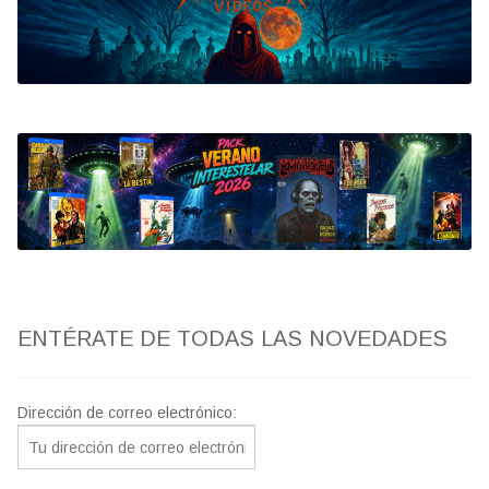
Bluray
Clasificada S
artwork
fantaterror
Jesús Franco
Paul Naschy
ENTÉRATE DE TODAS LAS NOVEDADES
TV Exhumed
Dirección de correo electrónico: