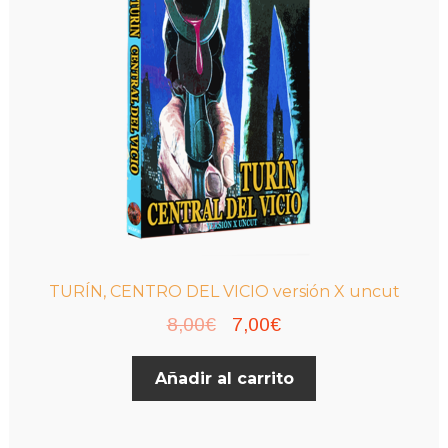
pueden
elegir
en
la
página
de
producto
TURÍN, CENTRO DEL VICIO versión X uncut
El
El
8,00
€
7,00
€
precio
precio
Añadir al carrito
original
actual
era:
es:
8,00€.
7,00€.