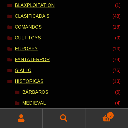
BLAXPLOITATION
(1)
CLASIFICADA S
(48)
COMANDOS
(18)
CULT TOYS
(0)
EUROSPY
(13)
FANTATERROR
(74)
GIALLO
(76)
HISTORICAS
(13)
BÁRBAROS
(6)
MEDIEVAL
(4)
PEPLUM
(7)
0
Buscar
Buscar
HOMBRES LOBO
(9)