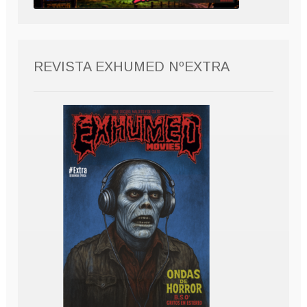
REVISTA EXHUMED NºEXTRA