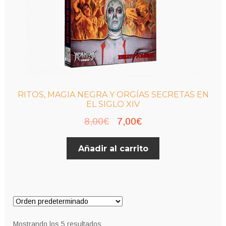
RITOS, MAGIA NEGRA Y ORGÍAS SECRETAS EN
EL SIGLO XIV
El
El
8,00
€
7,00
€
precio
precio
Añadir al carrito
original
actual
era:
es:
8,00€.
7,00€.
Mostrando los 5 resultados