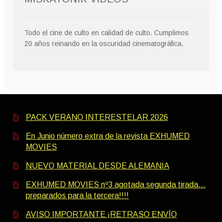
Todo el cine de culto en calidad de culto. Cumplimos
20 años reinando en la oscuridad cinematográfica.
PACK VERANO INTERESTELAR 2026
En Junio número extra de la revista EXHUMED
MOVIES
NUEVO MATERIAL DESDE ALEMANIA
EXHUMED MOVIES nº3 agotada segunda tirada…
preparados para la tercera!!!!
AVISO IMPORTANTE ¡RETRASO ENVÍO