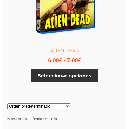
ALIEN DEAD
Rango
6,00
€
-
7,00
€
de
Este
Seleccionar opciones
precios:
producto
desde
tiene
múltiples
6,00€
variantes.
hasta
Las
7,00€
opciones
Mostrando el único resultado
se