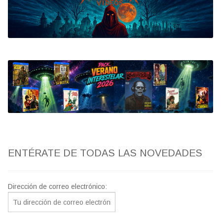
Bluray
Clasificada S
artwork
fantaterror
Jesús Franco
Paul Naschy
ENTÉRATE DE TODAS LAS NOVEDADES
TV Exhumed
Dirección de correo electrónico: