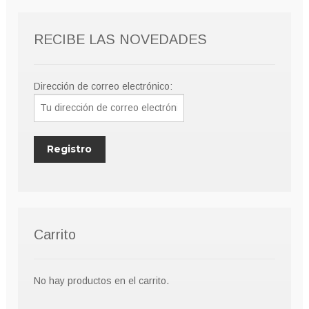
pueden
elegir
RECIBE LAS NOVEDADES
en
la
página
Dirección de correo electrónico:
de
producto
Carrito
No hay productos en el carrito.