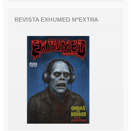
REVISTA EXHUMED NºEXTRA