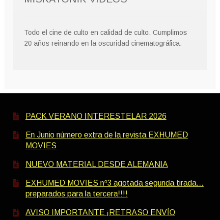
Todo el cine de culto en calidad de culto. Cumplimos
20 años reinando en la oscuridad cinematográfica.
PACK VERANO INTERESTELAR 2026
En Junio número extra de la revista EXHUMED
MOVIES
NUEVO MATERIAL DESDE ALEMANIA
EXHUMED MOVIES nº3 agotada segunda tirada…
preparados para la tercera!!!!
AVISO IMPORTANTE ¡RETRASO ENVÍO