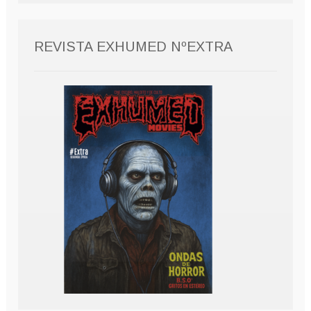
REVISTA EXHUMED NºEXTRA