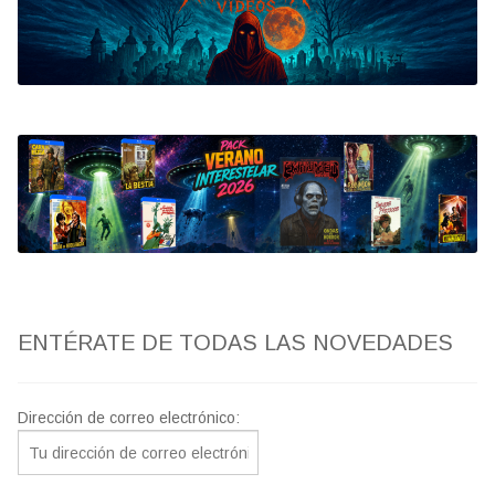
Bluray
Clasificada S
artwork
fantaterror
Jesús Franco
Paul Naschy
ENTÉRATE DE TODAS LAS NOVEDADES
TV Exhumed
Dirección de correo electrónico: