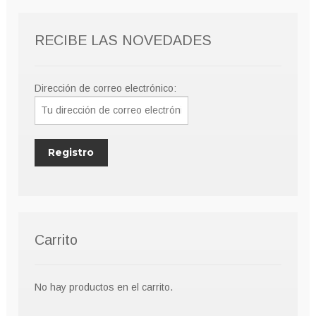
pueden
elegir
RECIBE LAS NOVEDADES
en
la
página
Dirección de correo electrónico:
de
producto
Carrito
No hay productos en el carrito.