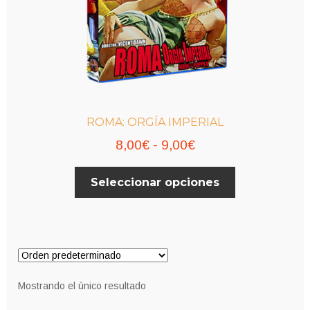
ROMA: ORGÍA IMPERIAL
Rango
8,00
€
-
9,00
€
de
Este
Seleccionar opciones
precios:
producto
desde
tiene
múltiples
8,00€
variantes.
hasta
Las
9,00€
opciones
Mostrando el único resultado
se