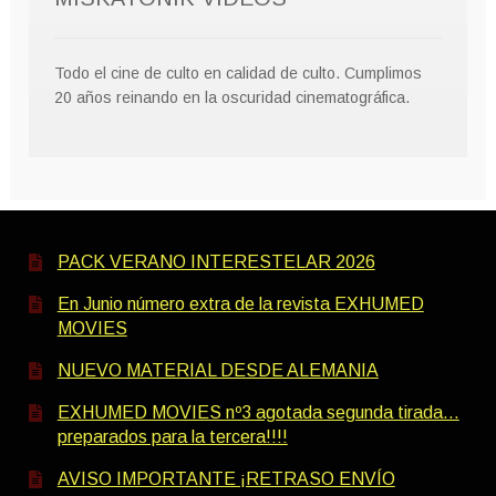
Todo el cine de culto en calidad de culto. Cumplimos
20 años reinando en la oscuridad cinematográfica.
PACK VERANO INTERESTELAR 2026
En Junio número extra de la revista EXHUMED
MOVIES
NUEVO MATERIAL DESDE ALEMANIA
EXHUMED MOVIES nº3 agotada segunda tirada…
preparados para la tercera!!!!
AVISO IMPORTANTE ¡RETRASO ENVÍO