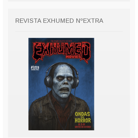
REVISTA EXHUMED NºEXTRA