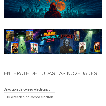
Bluray
Clasificada S
artwork
fantaterror
Jesús Franco
Paul Naschy
ENTÉRATE DE TODAS LAS NOVEDADES
TV Exhumed
Dirección de correo electrónico: