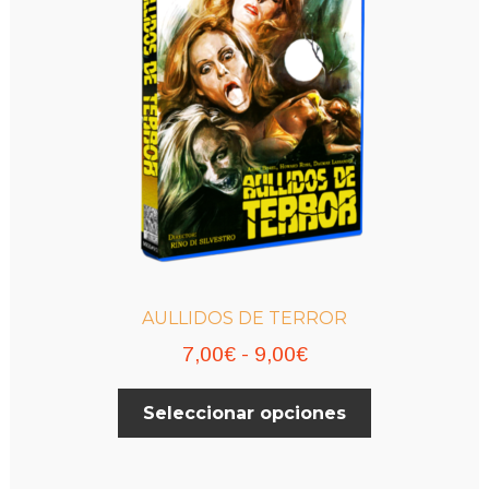
AULLIDOS DE TERROR
Rango
7,00
€
-
9,00
€
de
Este
Seleccionar opciones
precios:
producto
desde
tiene
múltiples
7,00€