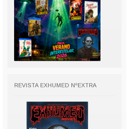
REVISTA EXHUMED NºEXTRA