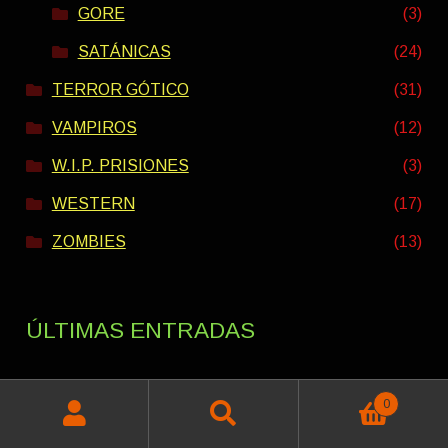
GORE
(3)
SATÁNICAS
(24)
TERROR GÓTICO
(31)
VAMPIROS
(12)
W.I.P. PRISIONES
(3)
WESTERN
(17)
ZOMBIES
(13)
ÚLTIMAS ENTRADAS
0
PACK VERANO INTERESTELAR 2026
Buscar
Buscar
Rango