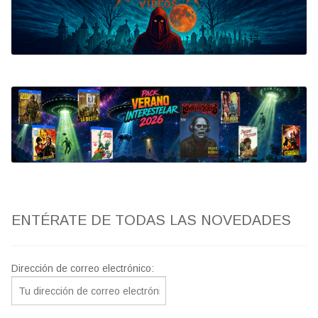
Bluray
Clasificada S
artwork
fantaterror
Jesús Franco
Paul Naschy
ENTÉRATE DE TODAS LAS NOVEDADES
TV Exhumed
Dirección de correo electrónico: