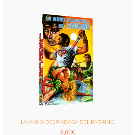
variantes.
hasta
Las
9,00€
opciones
se
pueden
elegir
en
la
página
de
producto
LA MANO DESPIADADA DEL PADRINO
8,00
€