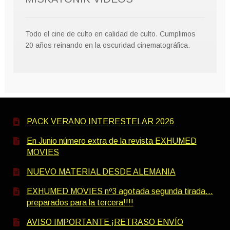
Todo el cine de culto en calidad de culto. Cumplimos
20 años reinando en la oscuridad cinematográfica.
PACK VERANO INTERESTELAR 2026
En Junio número extra de la revista EXHUMED
MOVIES
NUEVO MATERIAL DESDE ALEMANIA
EXHUMED MOVIES nº3 agotada segunda tirada…
preparados para la tercera!!!!
AVISO IMPORTANTE ¡RETRASO ENVÍO