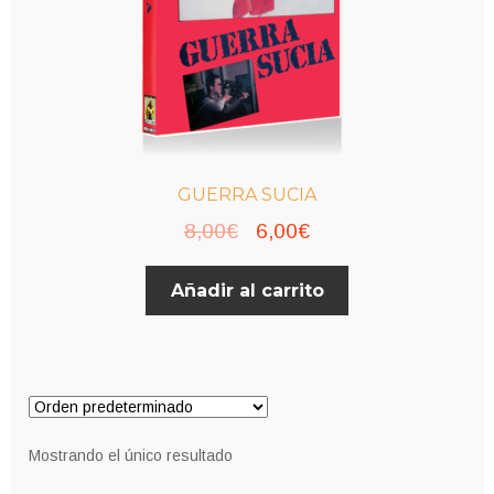
GUERRA SUCIA
El
El
8,00
€
6,00
€
precio
precio
Añadir al carrito
original
actual
era:
es:
8,00€.
6,00€.
Mostrando el único resultado