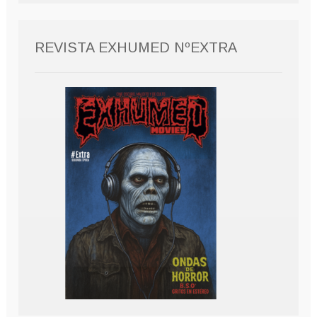
REVISTA EXHUMED NºEXTRA