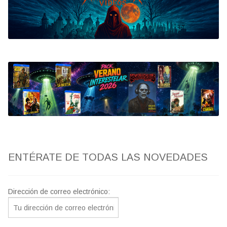
Bluray
Clasificada S
artwork
fantaterror
Jesús Franco
Paul Naschy
ENTÉRATE DE TODAS LAS NOVEDADES
TV Exhumed
Dirección de correo electrónico: