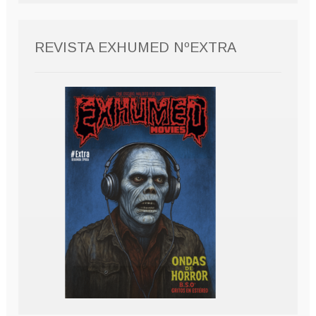
REVISTA EXHUMED NºEXTRA