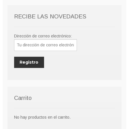
pueden
elegir
RECIBE LAS NOVEDADES
en
la
página
Dirección de correo electrónico:
de
producto
Carrito
No hay productos en el carrito.