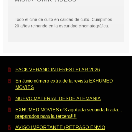
Todo el cine de culto en calidad de culto. Cumplimos
20 años reinando en la oscuridad cinematográfica.
PACK VERANO INTERESTELAR 2026
En Junio número extra de la revista EXHUMED
MOVIES
NUEVO MATERIAL DESDE ALEMANIA
EXHUMED MOVIES nº3 agotada segunda tirada…
preparados para la tercera!!!!
AVISO IMPORTANTE ¡RETRASO ENVÍO