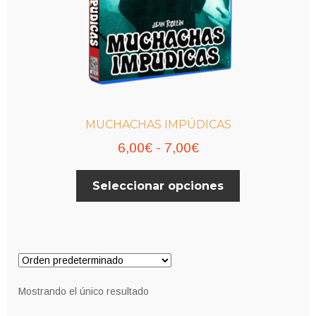
MUCHACHAS IMPÚDICAS
Rango
6,00
€
-
7,00
€
de
Este
Seleccionar opciones
precios:
producto
desde
tiene
múltiples
6,00€
variantes.
hasta
Las
7,00€
opciones
Mostrando el único resultado
se