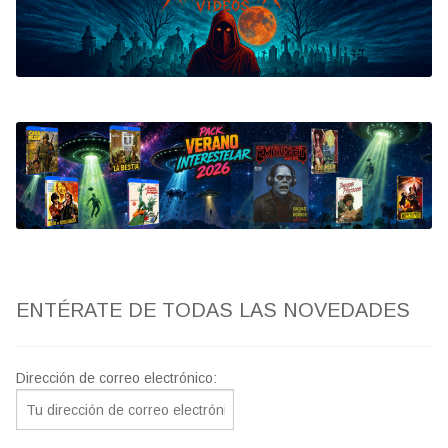
Bluray
Clasificada S
artwork
fantaterror
Jesús Franco
Paul Naschy
ENTÉRATE DE TODAS LAS NOVEDADES
TV Exhumed
Dirección de correo electrónico: