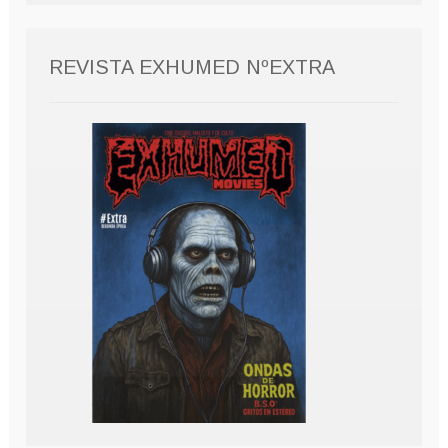
REVISTA EXHUMED NºEXTRA