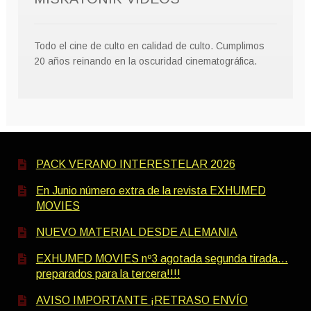
Todo el cine de culto en calidad de culto. Cumplimos
20 años reinando en la oscuridad cinematográfica.
PACK VERANO INTERESTELAR 2026
En Junio número extra de la revista EXHUMED
MOVIES
NUEVO MATERIAL DESDE ALEMANIA
EXHUMED MOVIES nº3 agotada segunda tirada…
preparados para la tercera!!!!
AVISO IMPORTANTE ¡RETRASO ENVÍO