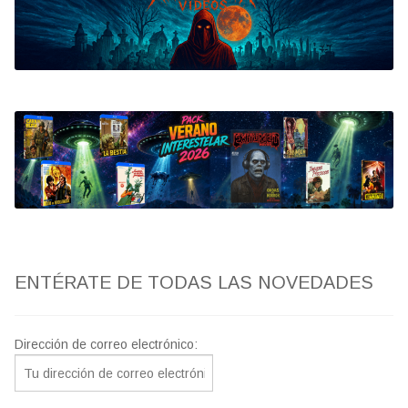
Bluray
Clasificada S
artwork
fantaterror
Jesús Franco
Paul Naschy
ENTÉRATE DE TODAS LAS NOVEDADES
TV Exhumed
Dirección de correo electrónico: