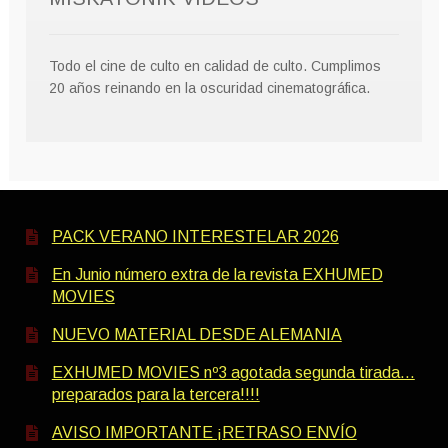
Todo el cine de culto en calidad de culto. Cumplimos
20 años reinando en la oscuridad cinematográfica.
PACK VERANO INTERESTELAR 2026
En Junio número extra de la revista EXHUMED
MOVIES
NUEVO MATERIAL DESDE ALEMANIA
EXHUMED MOVIES nº3 agotada segunda tirada…
preparados para la tercera!!!!
AVISO IMPORTANTE ¡RETRASO ENVÍO