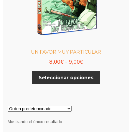
UN FAVOR MUY PARTICULAR
Rango
8,00
€
-
9,00
€
de
Este
Seleccionar opciones
precios:
producto
desde
tiene
múltiples
8,00€
variantes.
hasta
Las
9,00€
opciones
Mostrando el único resultado
se