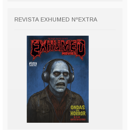
REVISTA EXHUMED NºEXTRA