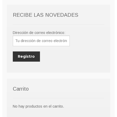
pueden
elegir
RECIBE LAS NOVEDADES
en
la
página
Dirección de correo electrónico:
de
producto
Carrito
No hay productos en el carrito.