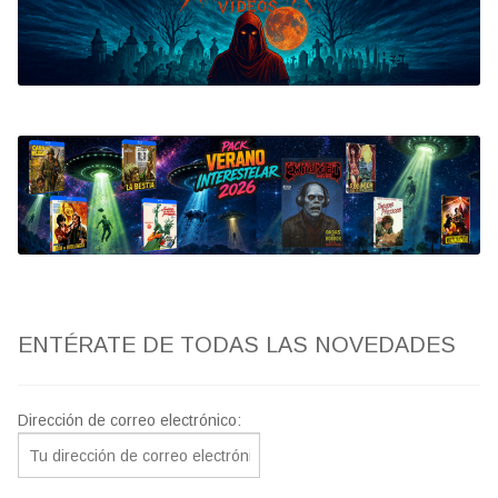
Bluray
Clasificada S
artwork
fantaterror
Jesús Franco
Paul Naschy
ENTÉRATE DE TODAS LAS NOVEDADES
TV Exhumed
Dirección de correo electrónico: