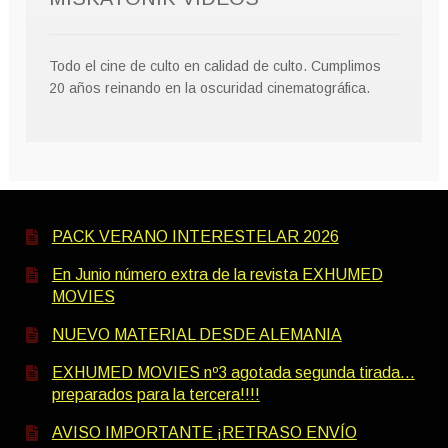
Todo el cine de culto en calidad de culto. Cumplimos
20 años reinando en la oscuridad cinematográfica.
PACK VERANO INTERESTELAR 2026
En Junio número extra de la revista EXHUMED
MOVIES
NUEVO MATERIAL DESDE ALEMANIA
EXHUMED MOVIES nº3 agotada segunda tirada…
preparados para la tercera!!!!
AVISO IMPORTANTE ¡RETRASO ENVÍO