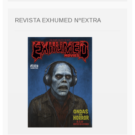
REVISTA EXHUMED NºEXTRA