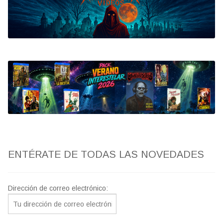
Bluray
Clasificada S
artwork
fantaterror
Jesús Franco
Paul Naschy
ENTÉRATE DE TODAS LAS NOVEDADES
TV Exhumed
Dirección de correo electrónico: