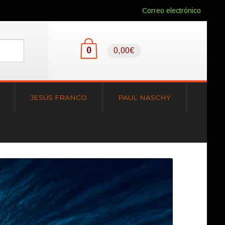
Correo electrónico
0
0,00€
JESÚS FRANCO
PAUL NASCHY