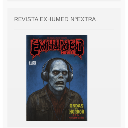
REVISTA EXHUMED NºEXTRA