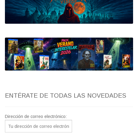
Bluray
Clasificada S
artwork
fantaterror
Jesús Franco
Paul Naschy
ENTÉRATE DE TODAS LAS NOVEDADES
TV Exhumed
Dirección de correo electrónico: