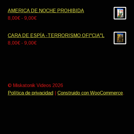
de
hasta
precios:
AMERICA DE NOCHE PROHIBIDA
9,00€
desde
Rango
8,00
€
-
9,00
€
9,00€
de
hasta
precios:
CARA DE ESPÍA -TERRORISMO OFI"CIA"L
10,00€
desde
Rango
8,00
€
-
9,00
€
8,00€
de
hasta
precios:
9,00€
desde
8,00€
hasta
© Miskatonik Videos 2026
9,00€
Política de privacidad
Construido con WooCommerce
.