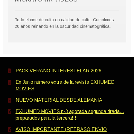
Todo el cine de culto en calidad de culto. Cumplimos
20 años reinando en la oscuridad cinematográfica.
PACK VERANO INTERESTELAR 2026
En Junio número extra de la revista EXHUMED
MOVIES
NUEVO MATERIAL DESDE ALEMANIA
EXHUMED MOVIES nº3 agotada segunda tirada…
preparados para la tercera!!!!
AVISO IMPORTANTE ¡RETRASO ENVÍO