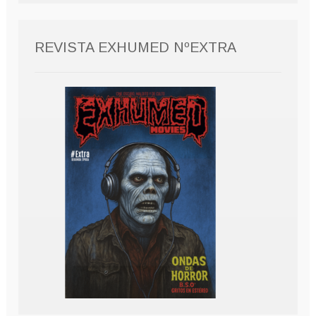
REVISTA EXHUMED NºEXTRA