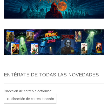
Bluray
Clasificada S
artwork
fantaterror
Jesús Franco
Paul Naschy
ENTÉRATE DE TODAS LAS NOVEDADES
TV Exhumed
Dirección de correo electrónico: