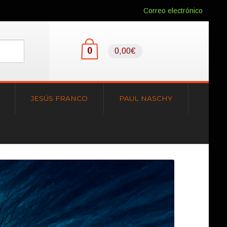
Correo electrónico
0
0,00€
JESÚS FRANCO
PAUL NASCHY