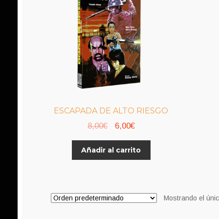
ESCAPADA DE ALTO RIESGO
El
El
8,00
€
6,00
€
precio
precio
Añadir al carrito
original
actual
era:
es:
8,00€.
6,00€.
Mostrando el únic