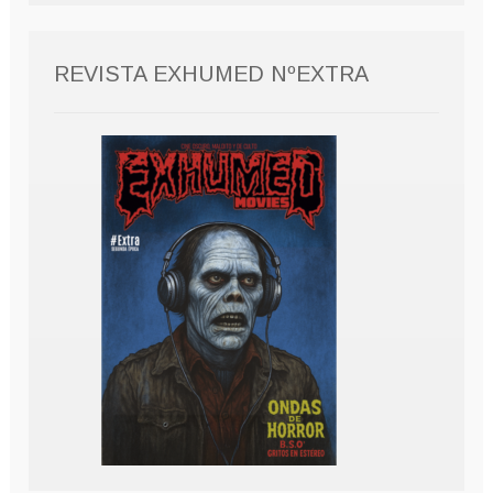
REVISTA EXHUMED NºEXTRA