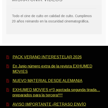
Todo el cine de culto en calidad de culto. Cumplimos
20 años reinando en la oscuridad cinematográfica.
PACK VERANO INTERESTELAR 2026
En Junio número extra de la revista EXHUMED
MOVIES
NUEVO MATERIAL DESDE ALEMANIA
EXHUMED MOVIES nº3 agotada segunda tirada…
preparados para la tercera!!!!
AVISO IMPORTANTE ¡RETRASO ENVÍO