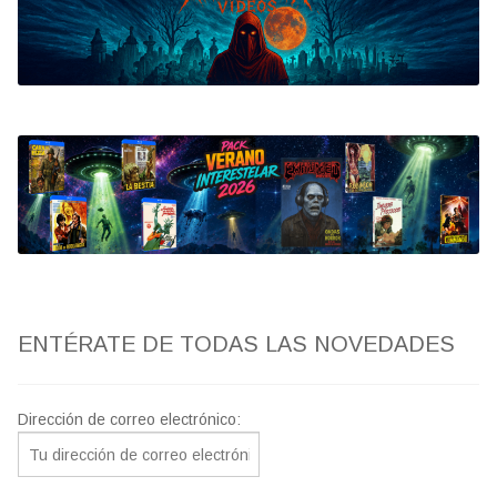
Bluray
Clasificada S
artwork
fantaterror
Jesús Franco
Paul Naschy
ENTÉRATE DE TODAS LAS NOVEDADES
TV Exhumed
Dirección de correo electrónico: