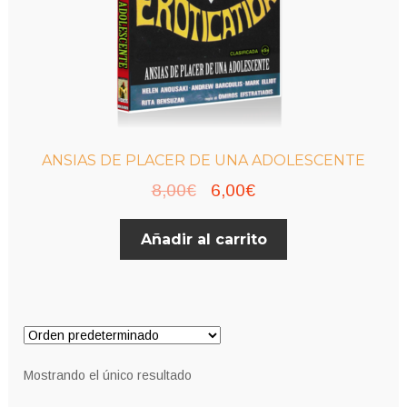
ANSIAS DE PLACER DE UNA ADOLESCENTE
El
El
8,00
€
6,00
€
precio
precio
Añadir al carrito
original
actual
era:
es:
8,00€.
6,00€.
Mostrando el único resultado