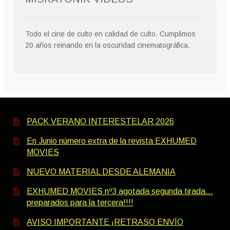
Todo el cine de culto en calidad de culto. Cumplimos
20 años reinando en la oscuridad cinematográfica.
PACK VERANO INTERESTELAR 2026
En Junio número extra de la revista EXHUMED
MOVIES
NUEVO MATERIAL DESDE ALEMANIA
EXHUMED MOVIES nº3 agotada segunda tirada…
preparados para la tercera!!!!
AVISO IMPORTANTE ¡RETRASO ENVÍO