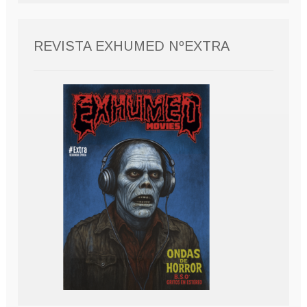
REVISTA EXHUMED NºEXTRA