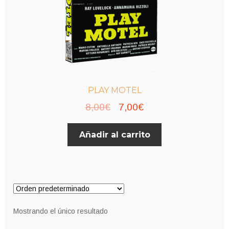
PLAY MOTEL
El
El
8,00
€
7,00
€
precio
precio
Añadir al carrito
original
actual
era:
es:
8,00€.
7,00€.
Mostrando el único resultado