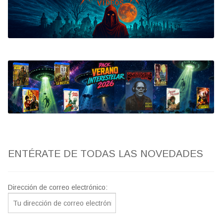
Bluray
Clasificada S
artwork
fantaterror
Jesús Franco
Paul Naschy
ENTÉRATE DE TODAS LAS NOVEDADES
TV Exhumed
Dirección de correo electrónico: