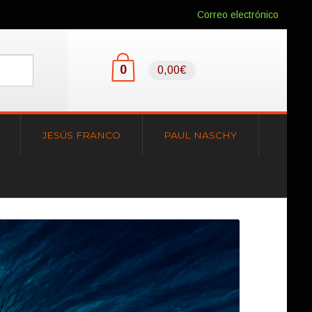
Correo electrónico
0
0,00€
JESÚS FRANCO
PAUL NASCHY