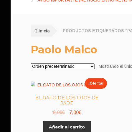
AVISO IMPORTANTE ¡RETRASO ENVÍO REVISTA
Inicio
PRODUCTOS ETIQUETADOS “P
Paolo Malco
Mostrando el únic
¡Oferta!
EL GATO DE LOS OJOS DE
JADE
El
El
8,00
€
7,00
€
precio
precio
Añadir al carrito
original
actual