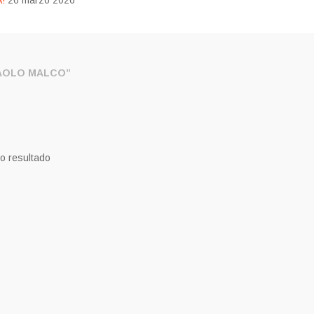
!
26 marzo 2026
AOLO MALCO”
o resultado