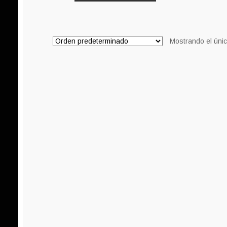
era:
es:
8,00€.
7,00€.
Mostrando el únic