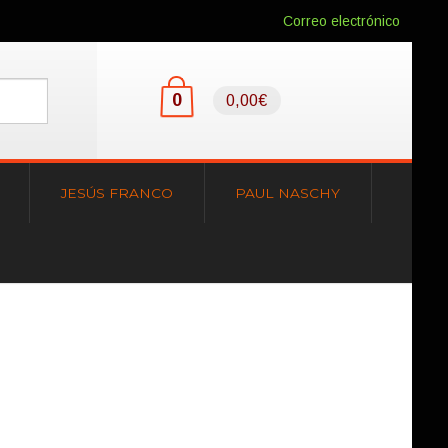
Correo electrónico
0
0,00€
JESÚS FRANCO
PAUL NASCHY