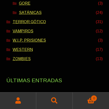
GORE
(3)
SATÁNICAS
(24)
TERROR GÓTICO
(31)
VAMPIROS
(12)
W.I.P. PRISIONES
(3)
WESTERN
(17)
ZOMBIES
(13)
ÚLTIMAS ENTRADAS
0
PACK VERANO INTERESTELAR 2026
Buscar
Buscar
Rango