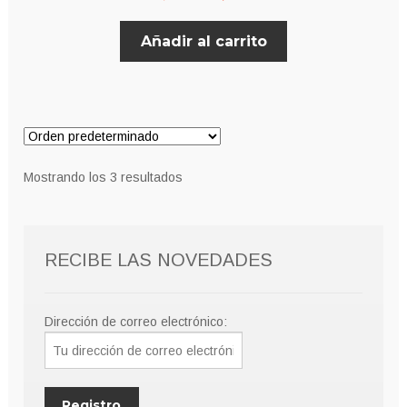
precio
precio
Añadir al carrito
original
actual
era:
es:
8,00€.
5,00€.
Mostrando los 3 resultados
RECIBE LAS NOVEDADES
Dirección de correo electrónico: