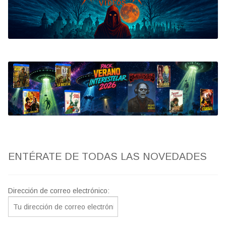
Bluray
Clasificada S
artwork
fantaterror
Jesús Franco
Paul Naschy
ENTÉRATE DE TODAS LAS NOVEDADES
TV Exhumed
Dirección de correo electrónico: