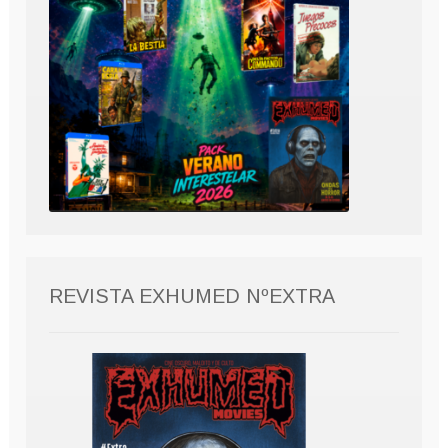
REVISTA EXHUMED NºEXTRA