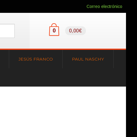
Correo electrónico
0
0,00€
JESÚS FRANCO
PAUL NASCHY