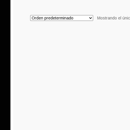
8,00€.
6,00€.
Mostrando el únic