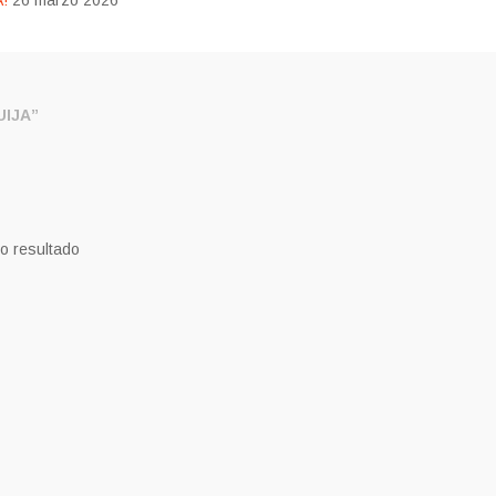
!
26 marzo 2026
IJA”
o resultado