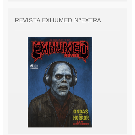
REVISTA EXHUMED NºEXTRA