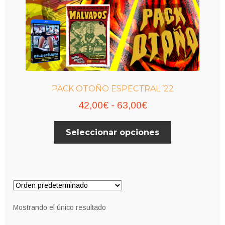
PACK OTOÑO ESPECTRAL ’22
Rango
42,00
€
-
63,00
€
de
Este
Seleccionar opciones
precios:
producto
desde
tiene
múltiples
42,00€
variantes.
hasta
Las
63,00€
opciones
Mostrando el único resultado
se