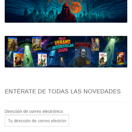
Bluray
Clasificada S
artwork
fantaterror
Jesús Franco
Paul Naschy
ENTÉRATE DE TODAS LAS NOVEDADES
TV Exhumed
Dirección de correo electrónico: