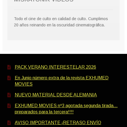
Todo el cine de culto en calidad de culto. Cumplimos
20 años reinando en la oscuridad cinematográfica.
PACK VERANO INTERESTELAR 2026
En Junio número extra de la revista EXHUMED
MOVIES
NUEVO MATERIAL DESDE ALEMANIA
EXHUMED MOVIES nº3 agotada segunda tirada…
preparados para la tercera!!!!
AVISO IMPORTANTE ¡RETRASO ENVÍO