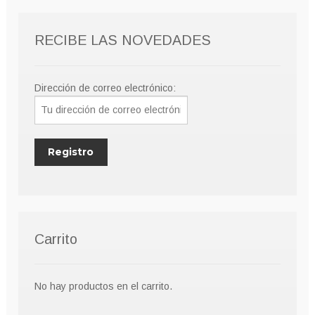
pueden
elegir
RECIBE LAS NOVEDADES
en
la
página
Dirección de correo electrónico:
de
producto
Carrito
No hay productos en el carrito.