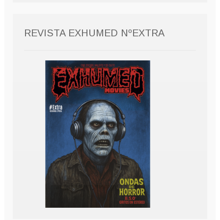
REVISTA EXHUMED NºEXTRA