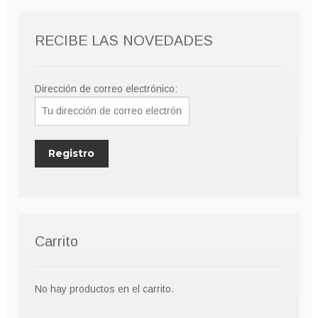
pueden
elegir
RECIBE LAS NOVEDADES
en
la
página
Dirección de correo electrónico:
de
producto
Carrito
No hay productos en el carrito.