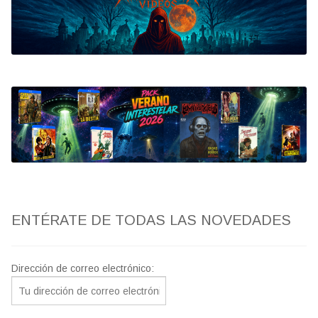
Bluray
Clasificada S
artwork
fantaterror
Jesús Franco
Paul Naschy
ENTÉRATE DE TODAS LAS NOVEDADES
TV Exhumed
Dirección de correo electrónico: