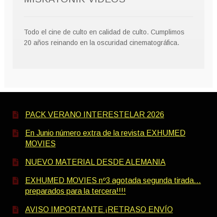
Todo el cine de culto en calidad de culto. Cumplimos
20 años reinando en la oscuridad cinematográfica.
PACK VERANO INTERESTELAR 2026
En Junio número extra de la revista EXHUMED
MOVIES
NUEVO MATERIAL DESDE ALEMANIA
EXHUMED MOVIES nº3 agotada segunda tirada…
preparados para la tercera!!!!
AVISO IMPORTANTE ¡RETRASO ENVÍO