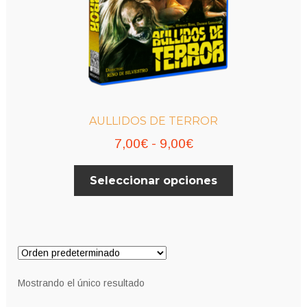
AULLIDOS DE TERROR
Rango
7,00
€
-
9,00
€
de
Este
Seleccionar opciones
precios:
producto
desde
tiene
múltiples
7,00€
variantes.
hasta
Las
9,00€
opciones
Mostrando el único resultado
se