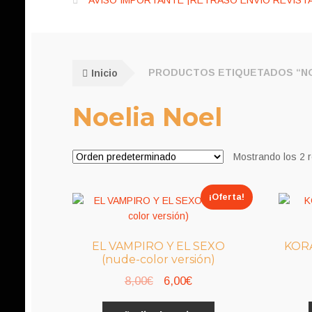
AVISO IMPORTANTE ¡RETRASO ENVÍO REVISTA
Inicio
PRODUCTOS ETIQUETADOS “NO
Noelia Noel
Mostrando los 2 
¡Oferta!
EL VAMPIRO Y EL SEXO
KOR
(nude-color versión)
El
El
8,00
€
6,00
€
precio
precio