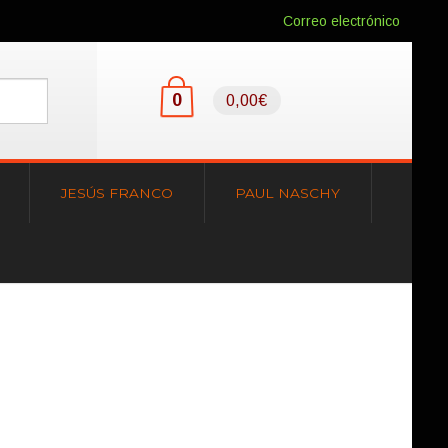
Correo electrónico
0
0,00€
JESÚS FRANCO
PAUL NASCHY