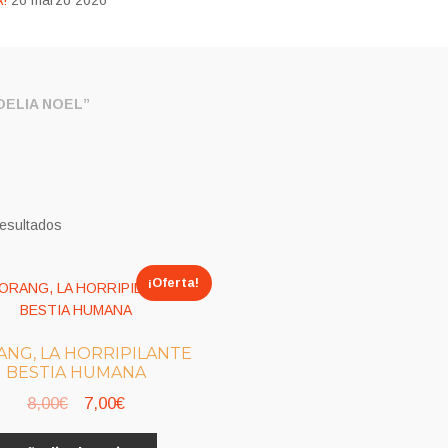
!
26 marzo 2026
ELIA NOEL”
resultados
¡Oferta!
ANG, LA HORRIPILANTE
BESTIA HUMANA
El
El
8,00
€
7,00
€
precio
precio