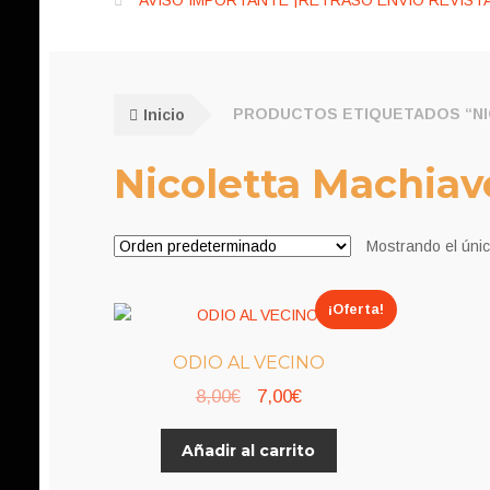
AVISO IMPORTANTE ¡RETRASO ENVÍO REVISTA
Inicio
PRODUCTOS ETIQUETADOS “NI
Nicoletta Machiave
Mostrando el únic
¡Oferta!
ODIO AL VECINO
El
El
8,00
€
7,00
€
precio
precio
Añadir al carrito
original
actual
era:
es: