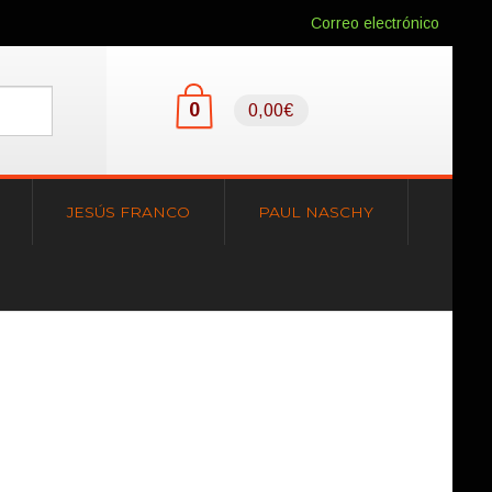
Correo electrónico
0
0,00€
JESÚS FRANCO
PAUL NASCHY