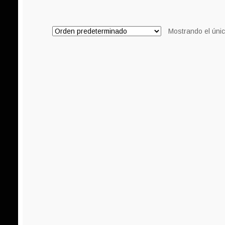
8,00€.
7,00€.
Mostrando el únic