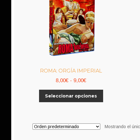
ROMA: ORGÍA IMPERIAL
Rango
8,00
€
-
9,00
€
de
Este
Seleccionar opciones
precios:
producto
desde
tiene
8,00€
múltiples
variantes.
hasta
Mostrando el únic
Las
9,00€
opciones