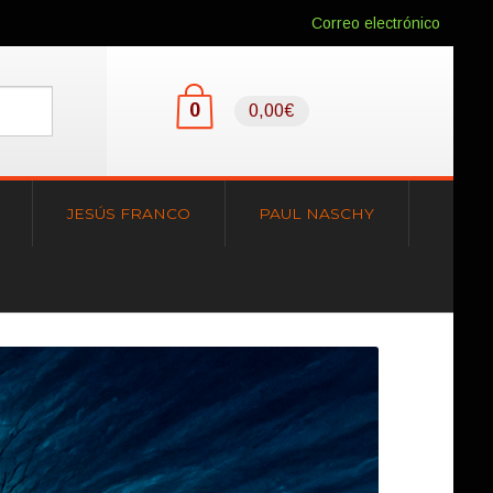
Correo electrónico
0
0,00€
JESÚS FRANCO
PAUL NASCHY