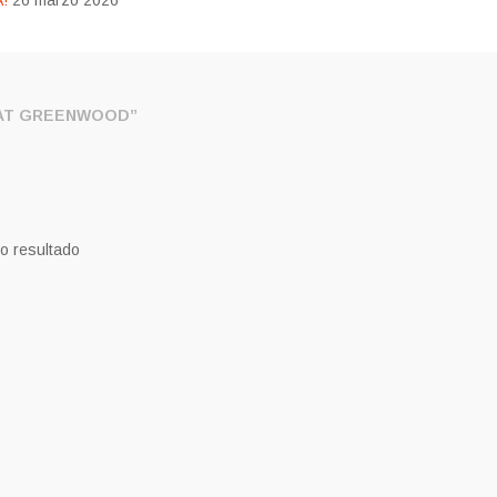
!
26 marzo 2026
AT GREENWOOD”
o resultado