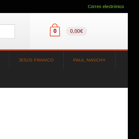
Correo electrónico
0
0,00€
JESÚS FRANCO
PAUL NASCHY