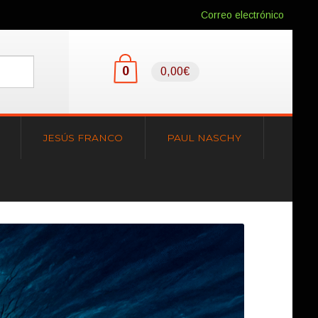
Correo electrónico
0
0,00€
JESÚS FRANCO
PAUL NASCHY