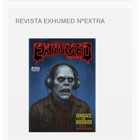
REVISTA EXHUMED NºEXTRA