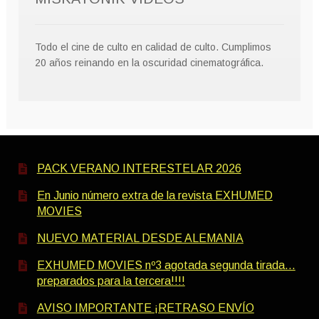
Todo el cine de culto en calidad de culto. Cumplimos
20 años reinando en la oscuridad cinematográfica.
PACK VERANO INTERESTELAR 2026
En Junio número extra de la revista EXHUMED
MOVIES
NUEVO MATERIAL DESDE ALEMANIA
EXHUMED MOVIES nº3 agotada segunda tirada…
preparados para la tercera!!!!
AVISO IMPORTANTE ¡RETRASO ENVÍO