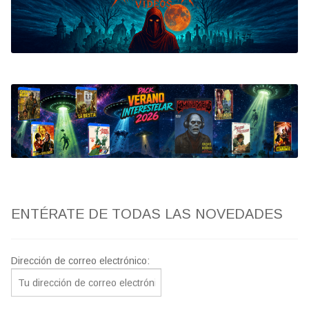
Bluray
Clasificada S
artwork
fantaterror
Jesús Franco
Paul Naschy
ENTÉRATE DE TODAS LAS NOVEDADES
TV Exhumed
Dirección de correo electrónico: