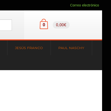
Correo electrónico
0
0,00€
JESÚS FRANCO
PAUL NASCHY