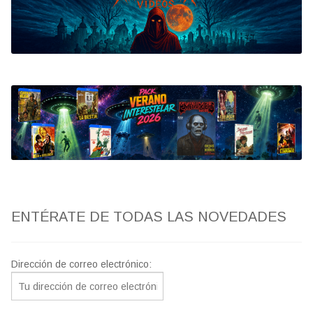
Bluray
Clasificada S
artwork
fantaterror
Jesús Franco
Paul Naschy
ENTÉRATE DE TODAS LAS NOVEDADES
TV Exhumed
Dirección de correo electrónico: