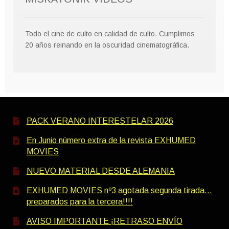
Todo el cine de culto en calidad de culto. Cumplimos
20 años reinando en la oscuridad cinematográfica.
PACK VERANO INTERESTELAR 2026
En Junio número extra de la revista EXHUMED
MOVIES
NUEVO MATERIAL DESDE ALEMANIA
EXHUMED MOVIES nº3 agotada segunda tirada…
preparados para la tercera!!!!
AVISO IMPORTANTE ¡RETRASO ENVÍO