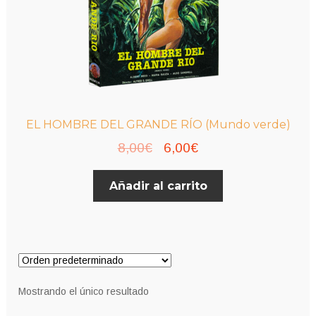
EL HOMBRE DEL GRANDE RÍO (Mundo verde)
El
El
8,00
€
6,00
€
precio
precio
Añadir al carrito
original
actual
era:
es:
8,00€.
6,00€.
Mostrando el único resultado