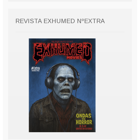
REVISTA EXHUMED NºEXTRA