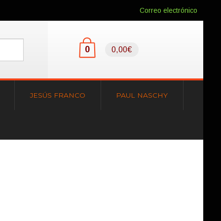
Correo electrónico
0
0,00€
JESÚS FRANCO
PAUL NASCHY