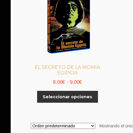
EL SECRETO DE LA MOMIA
EGIPCIA
Rango
8,00
€
-
9,00
€
de
Este
Seleccionar opciones
precios:
producto
desde
tiene
8,00€
múltiples
variantes.
hasta
Mostrando el únic
Las
9,00€