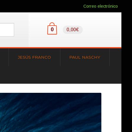
Correo electrónico
0
0,00€
JESÚS FRANCO
PAUL NASCHY