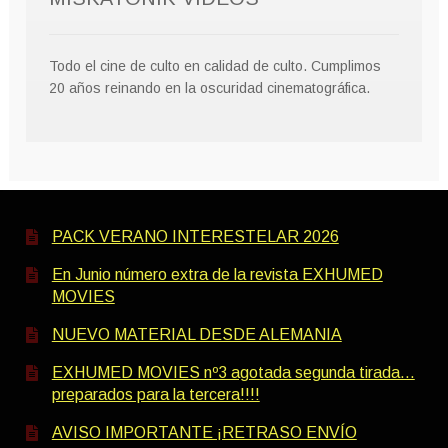
Todo el cine de culto en calidad de culto. Cumplimos
20 años reinando en la oscuridad cinematográfica.
PACK VERANO INTERESTELAR 2026
En Junio número extra de la revista EXHUMED
MOVIES
NUEVO MATERIAL DESDE ALEMANIA
EXHUMED MOVIES nº3 agotada segunda tirada…
preparados para la tercera!!!!
AVISO IMPORTANTE ¡RETRASO ENVÍO