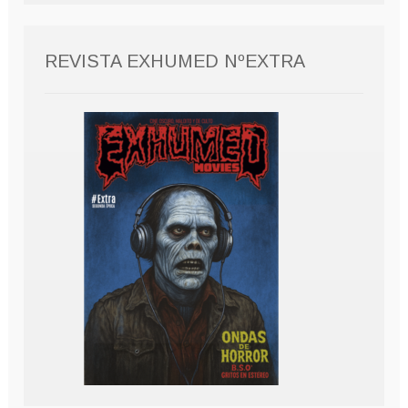
REVISTA EXHUMED NºEXTRA