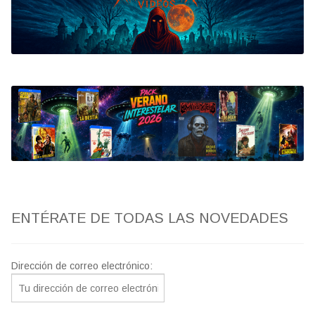
Bluray
Clasificada S
artwork
fantaterror
Jesús Franco
Paul Naschy
ENTÉRATE DE TODAS LAS NOVEDADES
TV Exhumed
Dirección de correo electrónico: