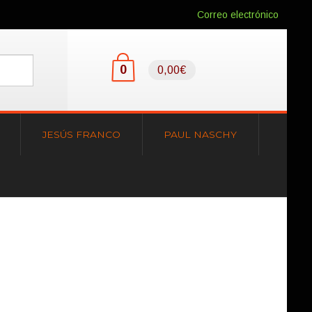
Correo electrónico
0
0,00€
JESÚS FRANCO
PAUL NASCHY