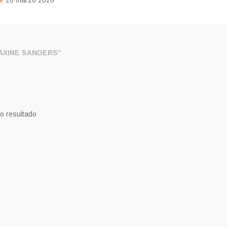
!
26 marzo 2026
XINE SANDERS”
o resultado