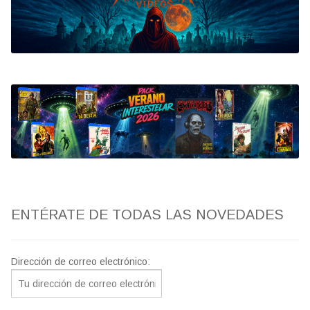
Bluray
Clasificada S
artwork
fantaterror
Jesús Franco
Paul Naschy
ENTÉRATE DE TODAS LAS NOVEDADES
TV Exhumed
Dirección de correo electrónico: