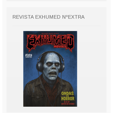
REVISTA EXHUMED NºEXTRA