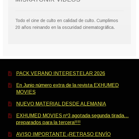
Todo el cine de culto en calidad de culto. Cumplimos
20 años reinando en la oscuridad cinematográfica.
PACK VERANO INTERESTELAR 2026
En Junio número extra de la revista EXHUMED
MOVIES
NUEVO MATERIAL DESDE ALEMANIA
EXHUMED MOVIES nº3 agotada segunda tirada…
preparados para la tercera!!!!
AVISO IMPORTANTE ¡RETRASO ENVÍO