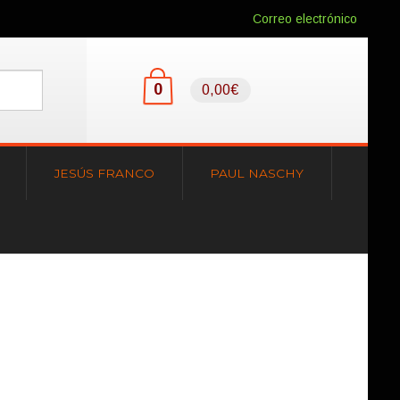
Correo electrónico
0
0,00€
JESÚS FRANCO
PAUL NASCHY