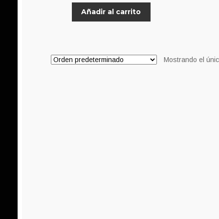
precio
precio
Añadir al carrito
original
actual
era:
es:
8,00€.
7,00€.
Mostrando el únic