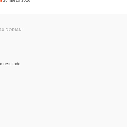
!
26 marzo 2026
X DORIAN”
o resultado