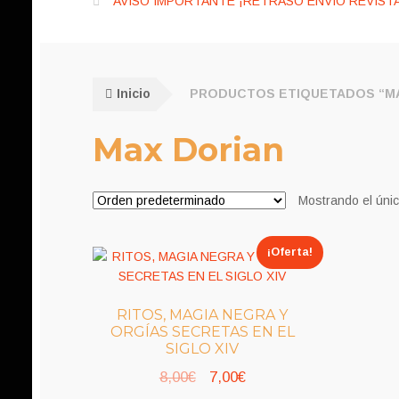
AVISO IMPORTANTE ¡RETRASO ENVÍO REVISTA
Inicio
PRODUCTOS ETIQUETADOS “MA
Max Dorian
Mostrando el únic
¡Oferta!
RITOS, MAGIA NEGRA Y
ORGÍAS SECRETAS EN EL
SIGLO XIV
El
El
8,00
€
7,00
€