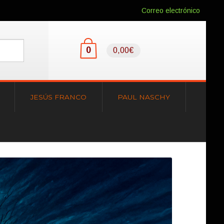
Correo electrónico
0
0,00€
JESÚS FRANCO
PAUL NASCHY