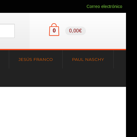
Correo electrónico
0
0,00€
JESÚS FRANCO
PAUL NASCHY