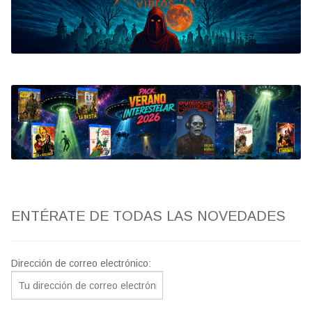
Bluray
Clasificada S
artwork
fantaterror
Jesús Franco
Paul Naschy
ENTÉRATE DE TODAS LAS NOVEDADES
TV Exhumed
Dirección de correo electrónico: