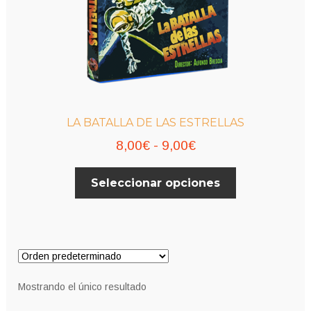
LA BATALLA DE LAS ESTRELLAS
Rango
8,00
€
-
9,00
€
de
Este
Seleccionar opciones
precios:
producto
desde
tiene
múltiples
8,00€
variantes.
hasta
Las
9,00€
opciones
Mostrando el único resultado
se