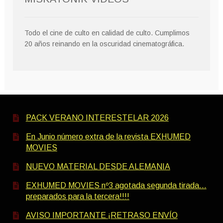
Todo el cine de culto en calidad de culto. Cumplimos
20 años reinando en la oscuridad cinematográfica.
PACK VERANO INTERESTELAR 2026
En Junio número extra de la revista EXHUMED
MOVIES
NUEVO MATERIAL DESDE ALEMANIA
EXHUMED MOVIES nº3 agotada segunda tirada…
preparados para la tercera!!!!
AVISO IMPORTANTE ¡RETRASO ENVÍO