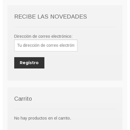
pueden
elegir
RECIBE LAS NOVEDADES
en
la
página
Dirección de correo electrónico:
de
producto
Carrito
No hay productos en el carrito.