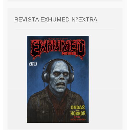
REVISTA EXHUMED NºEXTRA