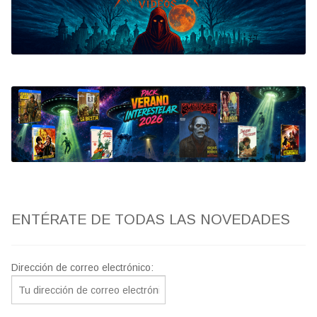
Bluray
Clasificada S
artwork
fantaterror
Jesús Franco
Paul Naschy
ENTÉRATE DE TODAS LAS NOVEDADES
TV Exhumed
Dirección de correo electrónico: