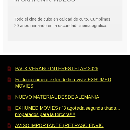
Todo el cine de culto en calidad de culto. Cumplimos
20 años reinando en la oscuridad cinematográfica.
PACK VERANO INTERESTELAR 2026
En Junio número extra de la revista EXHUMED
MOVIES
NUEVO MATERIAL DESDE ALEMANIA
EXHUMED MOVIES nº3 agotada segunda tirada…
preparados para la tercera!!!!
AVISO IMPORTANTE ¡RETRASO ENVÍO