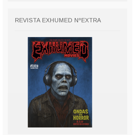
REVISTA EXHUMED NºEXTRA