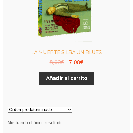
LA MUERTE SILBA UN BLUES
El
El
8,00
€
7,00
€
precio
precio
Añadir al carrito
original
actual
era:
es:
8,00€.
7,00€.
Mostrando el único resultado