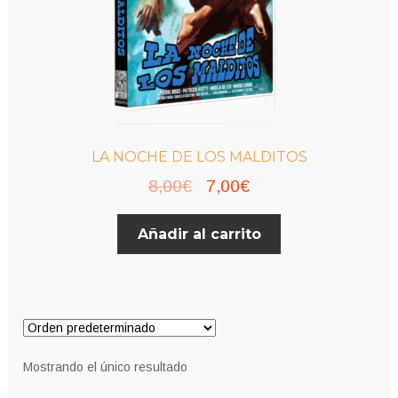
LA NOCHE DE LOS MALDITOS
El
El
8,00
€
7,00
€
precio
precio
Añadir al carrito
original
actual
era:
es:
8,00€.
7,00€.
Mostrando el único resultado