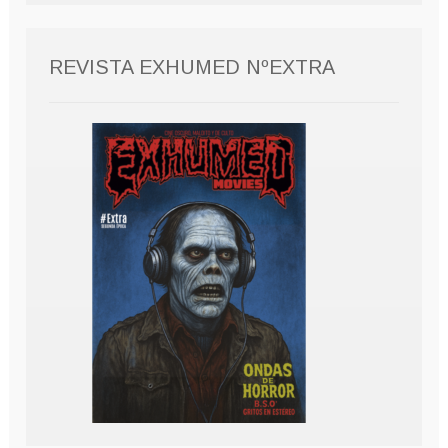
REVISTA EXHUMED NºEXTRA