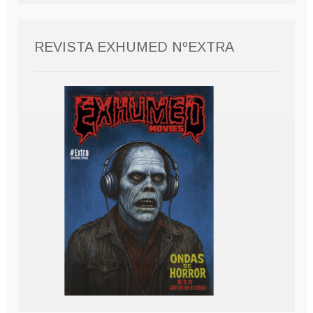
REVISTA EXHUMED NºEXTRA