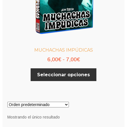
MUCHACHAS IMPÚDICAS
Rango
6,00
€
-
7,00
€
de
Este
Seleccionar opciones
precios:
producto
desde
tiene
múltiples
6,00€
variantes.
hasta
Las
7,00€
opciones
Mostrando el único resultado
se