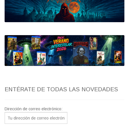
Bluray
Clasificada S
artwork
fantaterror
Jesús Franco
Paul Naschy
ENTÉRATE DE TODAS LAS NOVEDADES
TV Exhumed
Dirección de correo electrónico: