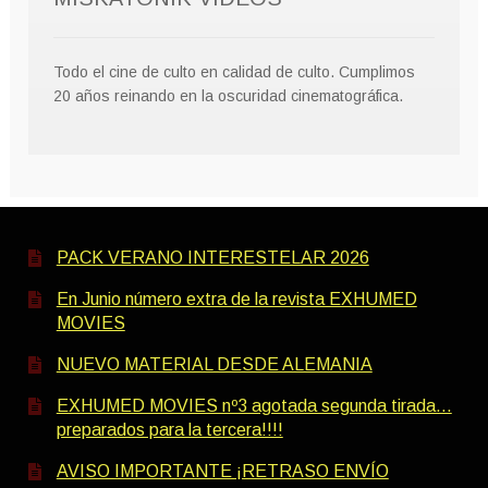
Todo el cine de culto en calidad de culto. Cumplimos
20 años reinando en la oscuridad cinematográfica.
PACK VERANO INTERESTELAR 2026
En Junio número extra de la revista EXHUMED
MOVIES
NUEVO MATERIAL DESDE ALEMANIA
EXHUMED MOVIES nº3 agotada segunda tirada…
preparados para la tercera!!!!
AVISO IMPORTANTE ¡RETRASO ENVÍO