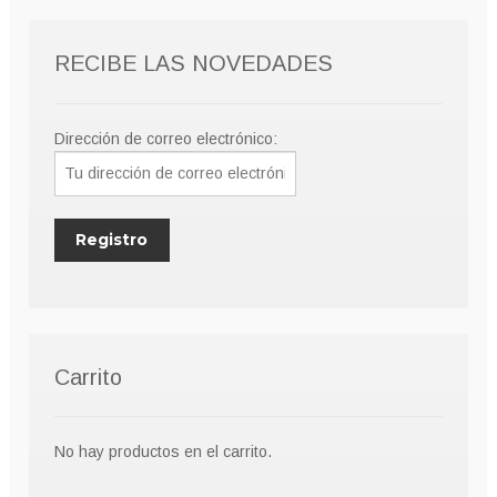
pueden
elegir
RECIBE LAS NOVEDADES
en
la
página
Dirección de correo electrónico:
de
producto
Carrito
No hay productos en el carrito.