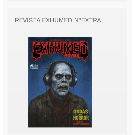
REVISTA EXHUMED NºEXTRA