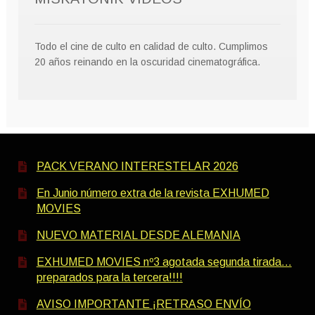
Todo el cine de culto en calidad de culto. Cumplimos
20 años reinando en la oscuridad cinematográfica.
PACK VERANO INTERESTELAR 2026
En Junio número extra de la revista EXHUMED
MOVIES
NUEVO MATERIAL DESDE ALEMANIA
EXHUMED MOVIES nº3 agotada segunda tirada…
preparados para la tercera!!!!
AVISO IMPORTANTE ¡RETRASO ENVÍO