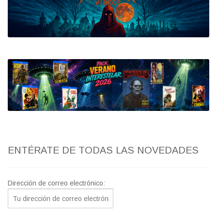
Bluray
Clasificada S
artwork
fantaterror
Jesús Franco
Paul Naschy
ENTÉRATE DE TODAS LAS NOVEDADES
TV Exhumed
Dirección de correo electrónico: